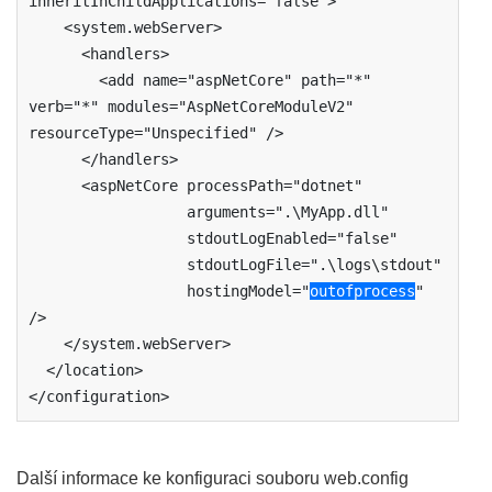
inheritInChildApplications="false">

    <system.webServer>

      <handlers>

        <add name="aspNetCore" path="*" 
verb="*" modules="AspNetCoreModuleV2" 
resourceType="Unspecified" />

      </handlers>

      <aspNetCore processPath="dotnet"

                  arguments=".\MyApp.dll"

                  stdoutLogEnabled="false"

                  stdoutLogFile=".\logs\stdout"

                  hostingModel="
outofprocess
" 
/>

    </system.webServer>

  </location>

</configuration>
Další informace ke konfiguraci souboru web.config