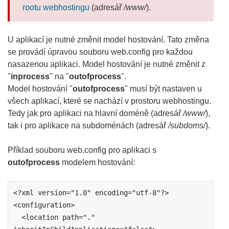
rootu webhostingu
(adresář
/www/
).
U aplikací je nutné změnit model hostování. Tato změna
se provádí úpravou souboru web.config pro každou
nasazenou aplikaci. Model hostování je nutné změnit z
"
inprocess
" na "
outofprocess
".
Model hostování "
outofprocess
" musí být nastaven u
všech aplikací, které se nachází v prostoru webhostingu.
Tedy jak pro aplikaci na hlavní doméně (adresář
/www/
),
tak i pro aplikace na subdoménách (adresář
/subdoms/
).
Příklad souboru web.config pro aplikaci s
outofprocess
modelem hostování:
<?xml version="1.0" encoding="utf-8"?>

<configuration>

  <location path="." 