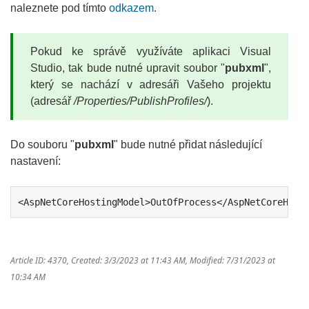
naleznete pod tímto
odkazem
.
Pokud ke správě využíváte aplikaci Visual
Studio, tak bude nutné upravit soubor "
pubxml
",
který se nachází v adresáři Vašeho projektu
(adresář
/Properties/PublishProfiles/
).
Do souboru "
pubxml
" bude nutné přidat následující
nastavení:
<AspNetCoreHostingModel>OutOfProcess</AspNetCoreHost
Article ID: 4370
,
Created: 3/3/2023 at 11:43 AM
,
Modified: 7/31/2023 at
10:34 AM