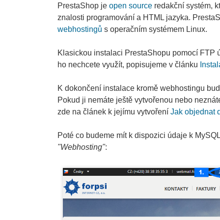
PrestaShop je
open source
redakční systém, k
znalosti programování a HTML jazyka. Presta
webhostingů
s operačním systémem Linux.
Klasickou instalaci PrestaShopu pomocí FTP ú
ho nechcete využít, popisujeme v článku
Insta
K dokončení instalace kromě webhostingu bud
Pokud ji nemáte ještě vytvořenou nebo neznáte 
zde na článek k jejímu vytvoření
Jak objednat 
Poté co budeme mít k dispozici údaje k MySQL
"Webhosting"
: