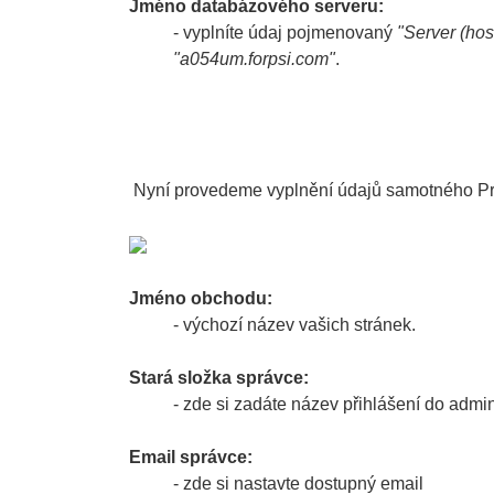
Jméno databázového serveru:
- vyplníte údaj pojmenovaný
"Server (host
"a054um.forpsi.com"
.
Nyní provedeme vyplnění údajů samotného P
Jméno obchodu:
- výchozí název vašich stránek.
Stará složka správce:
- zde si zadáte název přihlášení do adm
Email správce:
- zde si nastavte dostupný email