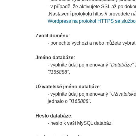
- v případě, že aktivujete SSL až po doko
.Nastavení protokolu https:// provedete 
Wordpress na protokol HTTPS se služb
Zvolit doménu:
- ponechte výchozí a nebo můžete vybrat
Jméno databáze:
- vyplníte údaj pojmenovaný
"Databáze"
z
"f165888".
Uživatelské jméno databáze:
- vyplníte údaj pojmenovaný
"Uživatelsk
jednalo o
"f165888".
Heslo databáze:
- heslo k vaší MySQL databázi