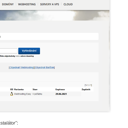
nstalátor"
: