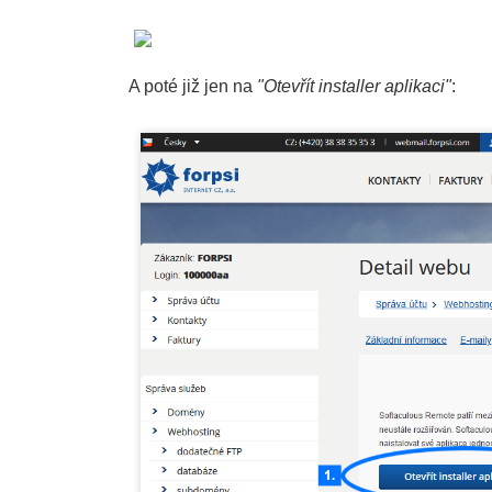
A poté již jen na
"Otevřít installer aplikaci"
: