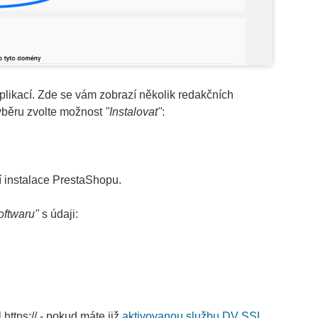
plikací. Zde se vám zobrazí několik redakčních
výběru zvolte možnost
"Instalovat"
:
 instalace PrestaShopu.
oftwaru"
s údaji:
https:// - pokud máte již
aktivovanou službu DV SSL
.