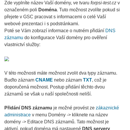
Zde vyplníte název Vaší domény, ve tvaru
forpsi-test.cz
v
označeném poli
Doména
. Tuto možnost zvolíte pokud si
přejete v GSC pracovat s informacemi o celé Vaší
webové prezentaci i s podstránkami.
Poté se Vám zobrazí informace o nutném přidání
DNS
záznamu
do konfigurace Vaší domény pro ověření
vlastnictví služby:
V této možnosti máte možnost zvolit dva typy záznamu.
Buďto záznam
CNAME
nebo záznam
TXT
, což je
doporučená možnost. Postup přidání těchto dvou
záznamů se však u naší společnosti neliší.
Přidání DNS záznamu
je možné provést ze
zákaznické
administrace
v menu Domény -> kliknete na název
domény -> Editace DNS záznamů. Tato možnost je
aktivní, pokud doména má nastavené
DNS servery