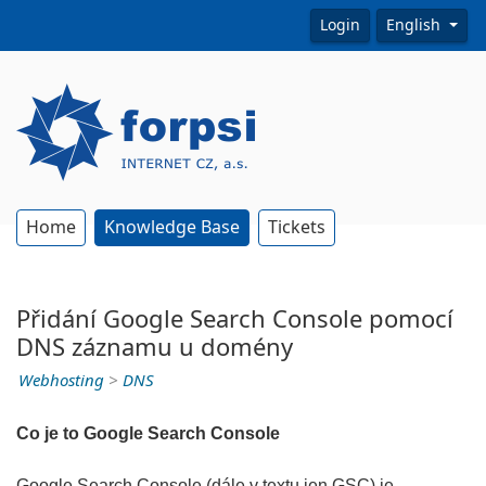
Login
English
Home
Knowledge Base
Tickets
Přidání Google Search Console pomocí
DNS záznamu u domény
Webhosting
>
DNS
Co je to Google Search Console
Google Search Console (dále v textu jen GSC) je