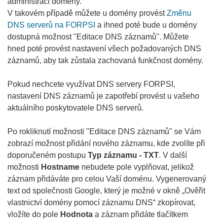
administraci domény.
V takovém případě můžete u domény provést
Změnu
DNS serverů na FORPSI
a ihned poté bude u domény
dostupná možnost "Editace DNS záznamů". Můžete
hned poté provést nastavení všech požadovaných DNS
záznamů, aby tak zůstala zachovaná funkčnost domény.
Pokud nechcete využívat DNS servery FORPSI,
nastavení DNS záznamů je zapotřebí provést u vašeho
aktuálního poskytovatele DNS serverů.
Po rokliknutí možnosti "Editace DNS záznamů" se Vám
zobrazí možnost přidání nového záznamu, kde zvolíte při
doporučeném postupu
Typ záznamu - TXT
. V další
možnosti
Hostname
nebudete pole vyplňovat, jelikož
záznam přidáváte pro celou Vaší doménu. Vygenerovaný
text od společnosti Google, který je možné v okně „Ověřit
vlastnictví domény pomocí záznamu DNS“ zkopírovat,
vložíte do pole
Hodnota
a záznam přidáte tlačítkem