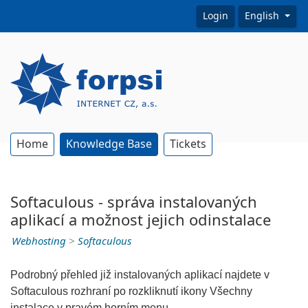
Login
English
Home
Knowledge Base
Tickets
Softaculous - správa instalovaných
aplikací a možnost jejich odinstalace
Webhosting
>
Softaculous
Podrobný přehled již instalovaných aplikací najdete v
Softaculous rozhraní po rozkliknutí ikony Všechny
instalace v pravém horním menu.