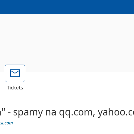
Tickets
on" - spamy na qq.com, yahoo.c
psi.com