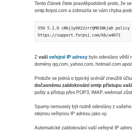
Tento článek čtete pravděpodobně proto, že s
smtp.forpsi.com a zobrazila se vám chyba pod
550 5.1.0 cNkj1y0022zrrQM01NkjaD policy 
https://support.forpsi.com/kb/a4073
Z
vaší
veřejné IP adresy
bylo odesláno větší 
domény qq.com, yahoo.com, hotmail.com apod
Protože se jedná o typický scénář zneužití úč
dočasnému zablokování smtp přístupu vaší 
pošty a přístup přes POP3, IMAP, webmail zůstá
Spamy nemusely být nutně odeslány z vašeho e
stejnou veřejnou IP adresu jako vy.
Automatické zablokování vaší veřejné IP adre