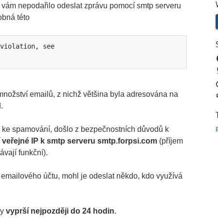
e vám nepodařilo odeslat zprávu pomocí smtp serveru
obná této
violation, see 
množství emailů, z nichž většina byla adresována na
.
tu ke spamování, došlo z
bezpečnostních důvodů k
veřejné IP k smtp serveru smtp.forpsi.com
(příjem
vají funkční).
mailového účtu, mohl je odeslat někdo, kdo využívá
sy
vyprší nejpozději do 24 hodin
.