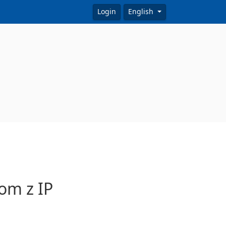
Login
English
om z IP