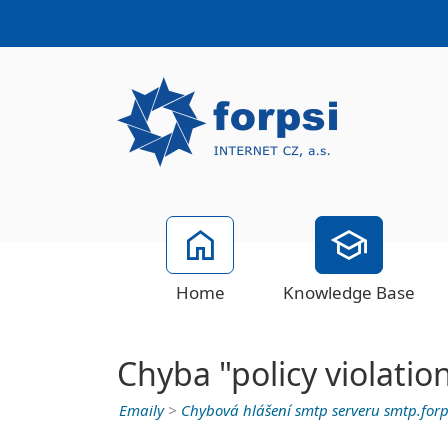
Home
Knowledge Base
Chyba "policy violati
Emaily
>
Chybová hlášení smtp serveru smtp.for