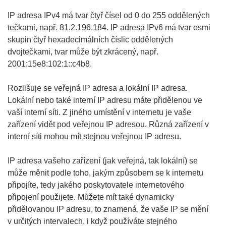
IP adresa IPv4 má tvar čtyř čísel od 0 do 255 oddělených
tečkami, např. 81.2.196.184. IP adresa IPv6 má tvar osmi
skupin čtyř hexadecimálních číslic oddělených
dvojtečkami, tvar může být zkrácený, např.
2001:15e8:102:1::c4b8.
Rozlišuje se veřejná IP adresa a lokální IP adresa.
Lokální nebo také interní IP adresu máte přidělenou ve
vaší interní síti. Z jiného umístění v internetu je vaše
zařízení vidět pod veřejnou IP adresou. Různá zařízení v
interní síti mohou mít stejnou veřejnou IP adresu.
IP adresa vašeho zařízení (jak veřejná, tak lokální) se
může měnit podle toho, jakým způsobem se k internetu
připojíte, tedy jakého poskytovatele internetového
připojení použijete. Můžete mít také dynamicky
přidělovanou IP adresu, to znamená, že vaše IP se mění
v určitých intervalech, i když používáte stejného