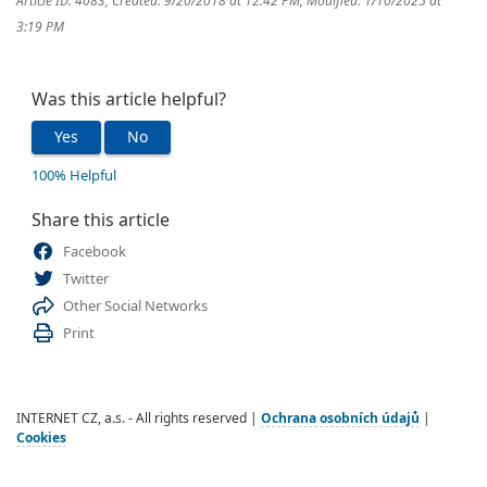
Article ID: 4083
,
Created: 9/20/2018 at 12:42 PM
,
Modified: 1/10/2025 at
3:19 PM
Was this article helpful?
Yes
No
100% Helpful
Share this article
Facebook
Twitter
Other Social Networks
Print
INTERNET CZ, a.s. - All rights reserved |
Ochrana osobních údajů
|
Cookies