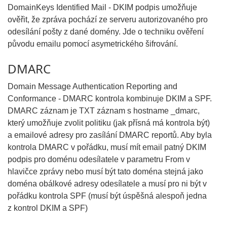
DomainKeys Identified Mail - DKIM podpis umožňuje
ověřit, že zpráva pochází ze serveru autorizovaného pro
odesílání pošty z dané domény. Jde o techniku ověření
původu emailu pomocí asymetrického šifrování.
DMARC
Domain Message Authentication Reporting and
Conformance - DMARC kontrola kombinuje DKIM a SPF.
DMARC záznam je TXT záznam s hostname _dmarc,
který umožňuje zvolit politiku (jak přísná má kontrola být)
a emailové adresy pro zasílání DMARC reportů. Aby byla
kontrola DMARC v pořádku, musí mít email patný DKIM
podpis pro doménu odesílatele v parametru From v
hlavičce zprávy nebo musí být tato doména stejná jako
doména obálkové adresy odesílatele a musí pro ni být v
pořádku kontrola SPF (musí být úspěšná alespoň jedna
z kontrol DKIM a SPF)