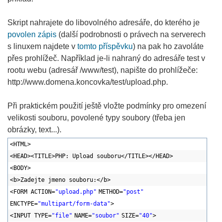
Skript nahrajete do libovolného adresáře, do kterého je
povolen zápis
(další podrobnosti o právech na serverech
s linuxem najdete v
tomto příspěvku
) na pak ho zavoláte
přes prohlížeč. Například je-li nahraný do adresáře test v
rootu webu (adresář /www/test), napište do prohlížeče:
http://www.domena.koncovka/test/upload.php.
Při praktickém použití ještě vložte podmínky pro omezení
velikosti souboru, povolené typy soubory (třeba jen
obrázky, text...).
<HTML>
<HEAD><TITLE>PHP: Upload souboru</TITLE></HEAD>
<BODY>
<b>Zadejte jmeno souboru:</b>
<FORM ACTION=
"upload.php"
METHOD=
"post"
ENCTYPE=
"multipart/form-data"
>
<INPUT TYPE=
"file"
NAME=
"soubor"
SIZE=
"40"
>