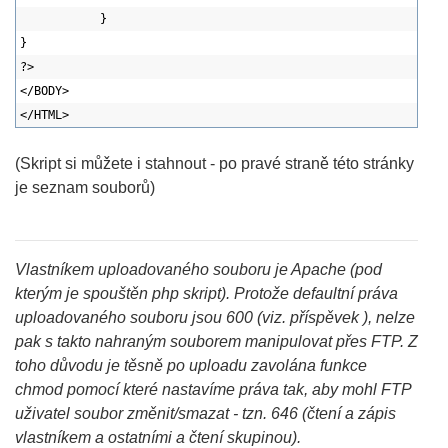
}
}
?>
</BODY>
</HTML>
(Skript si můžete i stahnout - po pravé straně této stránky
je seznam souborů)
Vlastníkem uploadovaného souboru je Apache (pod
kterým je spouštěn php skript). Protože defaultní práva
uploadovaného souboru jsou 600 (viz. příspěvek
), nelze
pak s takto nahraným souborem manipulovat přes FTP. Z
toho důvodu je těsně po uploadu zavolána funkce
chmod pomocí které nastavíme práva tak, aby mohl FTP
uživatel soubor změnit/smazat - tzn. 646 (čtení a zápis
vlastníkem a ostatními a čtení skupinou).