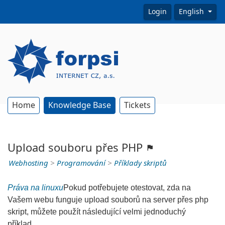
Login
English
Home
Knowledge Base
Tickets
Upload souboru přes PHP
Webhosting
>
Programování
>
Příklady skriptů
Práva na linuxu
Pokud potřebujete otestovat, zda na
Vašem webu funguje upload souborů na server přes php
skript, můžete použít následující velmi jednoduchý
příklad.