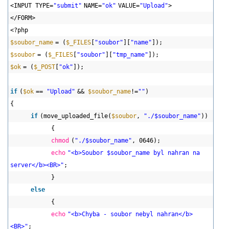
<INPUT TYPE=
"submit"
NAME=
"ok"
VALUE=
"Upload"
>
</FORM>
<?php
$soubor_name
= (
$_FILES
[
"soubor"
][
"name"
]);
$soubor
= (
$_FILES
[
"soubor"
][
"tmp_name"
]);
$ok
= (
$_POST
[
"ok"
]);
if
(
$ok
==
"Upload"
&&
$soubor_name
!=
""
)
{
if
(move_uploaded_file(
$soubor
,
"./$soubor_name"
))
{
chmod
(
"./$soubor_name"
, 0646);
echo
"<b>Soubor $soubor_name byl nahran na
server</b><BR>"
;
}
else
{
echo
"<b>Chyba - soubor nebyl nahran</b>
<BR>"
;