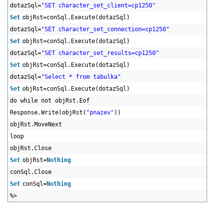
dotazSql=
"SET character_set_client=cp1250"
Set
objRst=conSql.Execute(dotazSql)
dotazSql=
"SET character_set_connection=cp1250"
Set
objRst=conSql.Execute(dotazSql)
dotazSql=
"SET character_set_results=cp1250"
Set
objRst=conSql.Execute(dotazSql)
dotazSql=
"Select * from tabulka"
Set
objRst=conSql.Execute(dotazSql)
do while not objRst.Eof
Response.Write(objRst(
"pnazev"
))
objRst.MoveNext
loop
objRst.Close
Set
objRst=
Nothing
conSql.Close
Set
conSql=
Nothing
%>