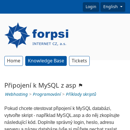
Login
English
Home
Knowledge Base
Tickets
Připojení k MySQL z asp
Webhosting
>
Programování
>
Příklady skriptů
Pokud chcete otestovat připojení k MySQL databázi,
vytvořte skript - například MySQL.asp a do něj zkopírujte
následující kód. Doplníte správný login, heslo, adresu
serveru a název databáze (vše si můžete nechat zaslat