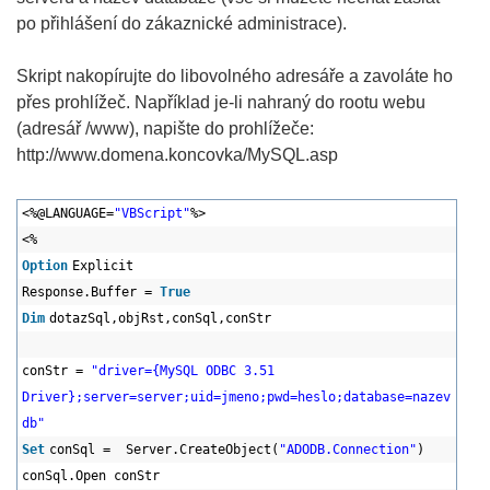
po přihlášení do zákaznické administrace).
Skript nakopírujte do libovolného adresáře a zavoláte ho
přes prohlížeč. Například je-li nahraný do rootu webu
(adresář /www), napište do prohlížeče:
http://www.domena.koncovka/MySQL.asp
<%@LANGUAGE=
"VBScript"
%>
<%
Option
Explicit
Response.Buffer =
True
Dim
dotazSql,objRst,conSql,conStr
conStr =
"driver={MySQL ODBC 3.51
Driver};server=server;uid=jmeno;pwd=heslo;database=nazev
db"
Set
conSql = Server.CreateObject(
"ADODB.Connection"
)
conSql.Open conStr