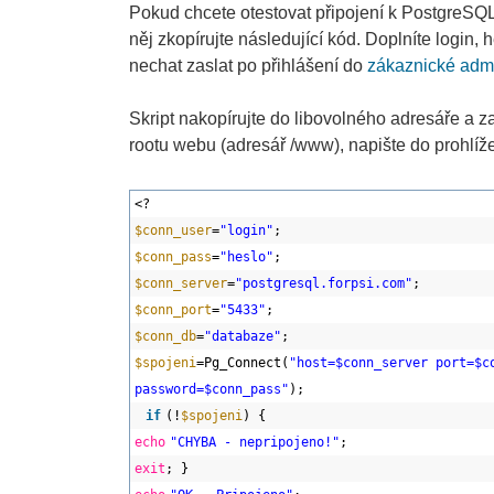
Pokud chcete otestovat připojení k PostgreSQL d
něj zkopírujte následující kód. Doplníte login,
nechat zaslat po přihlášení do
zákaznické admi
Skript nakopírujte do libovolného adresáře a za
rootu webu (adresář /www), napište do prohlí
<?
$conn_user
=
"login"
;
$conn_pass
=
"heslo"
;
$conn_server
=
"postgresql.forpsi.com"
;
$conn_port
=
"5433"
;
$conn_db
=
"databaze"
;
$spojeni
=Pg_Connect(
"host=$conn_server port=$c
password=$conn_pass"
);
if
(!
$spojeni
) {
echo
"CHYBA - nepripojeno!"
;
exit
; }