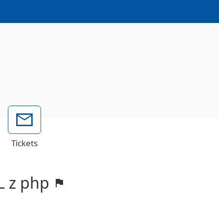
Tickets
L z php