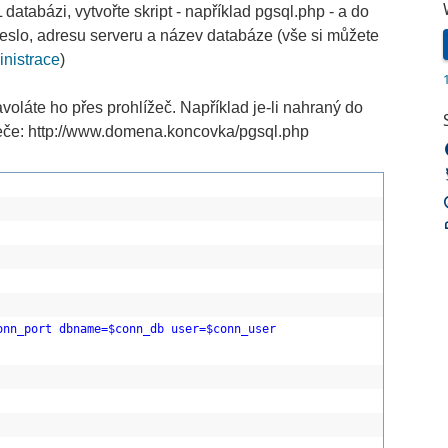
atabázi, vytvořte skript - například pgsql.php - a do
 heslo, adresu serveru a název databáze (vše si můžete
nistrace
)
voláte ho přes prohlížeč. Například je-li nahraný do
žeče: http://www.domena.koncovka/pgsql.php
onn_port dbname=$conn_db user=$conn_user