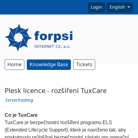
Login
English
Home
Knowledge Base
Tickets
Plesk licence - rozšíření TuxCare
Serverhosting
Co je TuxCare
TuxCare je bezpečnostní rozšíření programu ELS
(Extended Lifecycle Support), které je navrženo tak, aby
poskytovalo průběžné bezpečnostní záplaty pro operační