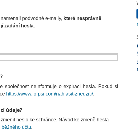
namenali podvodné e-maily,
které nesprávně
jí zadání hesla.
l?
e společnost neinformuje o expiraci hesla. Pokud si
nce
https://www.forpsi.com/nahlasit-zneuziti/
.
cí údaje?
změnit heslo ke schránce. Návod ke změně hesla
 běžného účtu
.