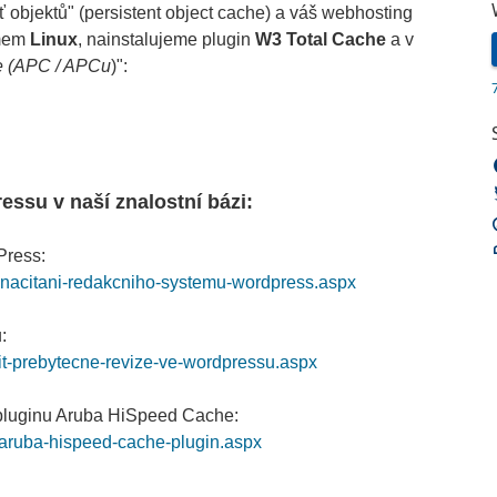
objektů" (persistent object cache) a váš webhosting
émem
Linux
, nainstalujeme plugin
W3 Total Cache
a v
e (APC / APCu
)":
essu v naší znalostní bázi:
Press:
it-nacitani-redakcniho-systemu-wordpress.aspx
:
nit-prebytecne-revize-ve-wordpressu.aspx
 pluginu Aruba HiSpeed Cache:
s-aruba-hispeed-cache-plugin.aspx