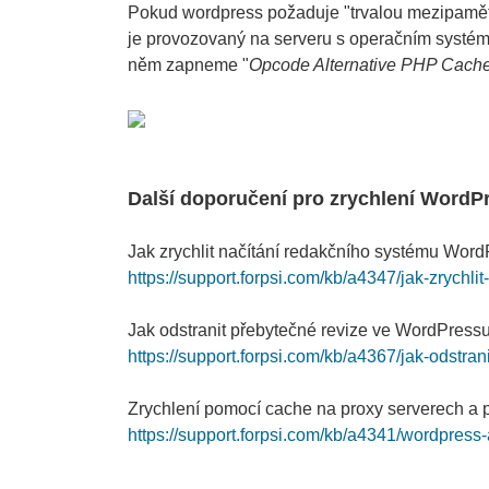
Pokud wordpress požaduje "trvalou mezipaměť 
je provozovaný na serveru s operačním syst
něm zapneme "
Opcode Alternative PHP Cach
Další doporučení pro zrychlení WordPr
Jak zrychlit načítání redakčního systému Word
https://support.forpsi.com/kb/a4347/jak-zrychl
Jak odstranit přebytečné revize ve WordPressu
https://support.forpsi.com/kb/a4367/jak-odstra
Zrychlení pomocí cache na proxy serverech a
https://support.forpsi.com/kb/a4341/wordpres