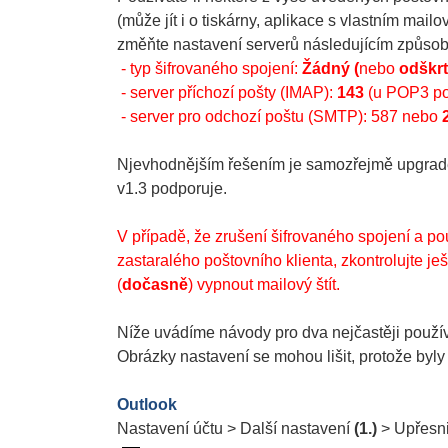
(může jít i o tiskárny, aplikace s vlastním mail
změňte nastavení serverů následujícím způs
- typ šifrovaného spojení:
Žádný (
nebo
odškrt
- server příchozí pošty (IMAP):
143
(u POP3 po
- server pro odchozí poštu (SMTP): 587 nebo
Njevhodnějším řešením je samozřejmě upgrade 
v1.3 podporuje.
V případě, že zrušení šifrovaného spojení a p
zastaralého poštovního klienta, zkontrolujte j
(
dočasně
) vypnout mailový štít.
Níže uvádíme návody pro dva nejčastěji použí
Obrázky nastavení se mohou lišit, protože byly
Outlook
Nastavení účtu > Další nastavení
(1.)
> Upřesn