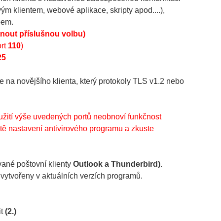
ovým klientem, webové aplikace, skripty apod....),
obem.
nout příslušnou volbu)
rt
110
)
25
na novějšího klienta, který protokoly TLS v1.2 nebo
oužití výše uvedených portů neobnoví funkčnost
eště nastavení antivirového programu a zkuste
vané poštovní klienty
Outlook a Thunderbird)
.
 vytvořeny v aktuálních verzích programů.
it
(2.)