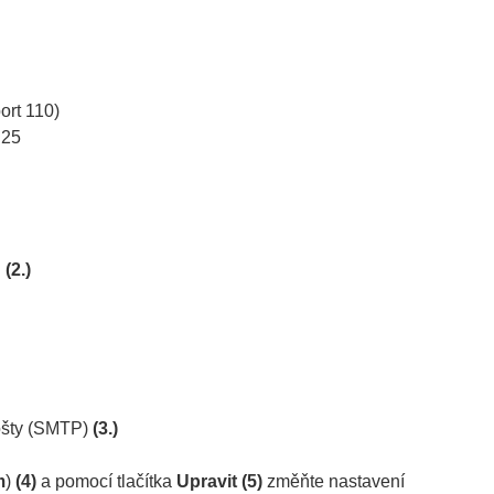
ort 110)
 25
u
(2.)
pošty (SMTP)
(3.)
m
)
(4)
a pomocí tlačítka
Upravit (5)
změňte nastavení