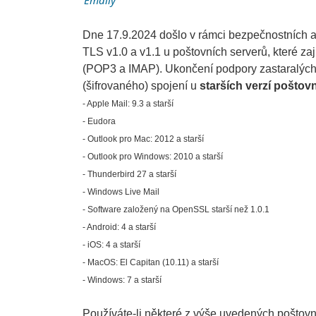
Emaily
Dne 17.9.2024 došlo v rámci bezpečnostních ak
TLS v1.0 a v1.1 u poštovních serverů, které za
(POP3 a IMAP). Ukončení podpory zastaralýc
(šifrovaného) spojení u
starších verzí poštovn
- Apple Mail: 9.3 a starší
- Eudora
- Outlook pro Mac: 2012 a starší
- Outlook pro Windows: 2010 a starší
- Thunderbird 27 a starší
- Windows Live Mail
- Software založený na OpenSSL starší než 1.0.1
- Android: 4 a starší
- iOS: 4 a starší
- MacOS: El Capitan (10.11) a starší
- Windows: 7 a starší
Používáte-li některé z výše uvedených poštov