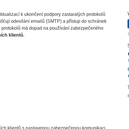
tualizací k ukončení podpory zastaralých protokolů
jišťují odesílání emailů (SMTP) a přístup do schránek
h protokolů má dopad na používání zabezpečeného
ích klientů
.
ních klientů s nastavenou zabezpečenou komunikaci