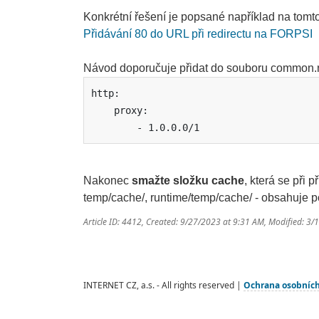
Konkrétní řešení je popsané například na tomto
Přidávání 80 do URL při redirectu na FORPSI
Návod doporučuje přidat do souboru common.ne
http:

    proxy:

        - 1.0.0.0/1
Nakonec
smažte složku cache
, která se při 
temp/cache/, runtime/temp/cache/ - obsahuje 
Article ID: 4412
,
Created: 9/27/2023 at 9:31 AM
,
Modified: 3/
INTERNET CZ, a.s. - All rights reserved |
Ochrana osobníc