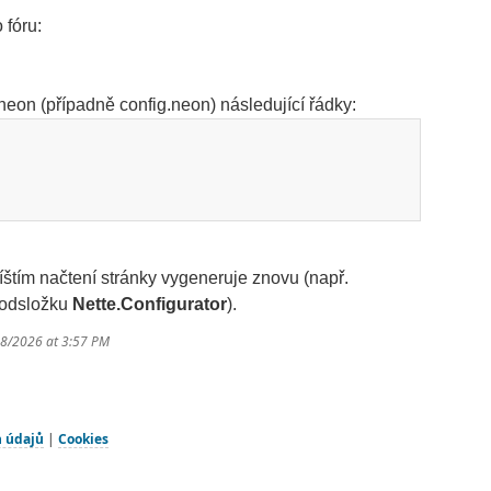
 fóru:
on (případně config.neon) následující řádky:
příštím načtení stránky vygeneruje znovu (např.
podsložku
Nette.Configurator
).
18/2026 at 3:57 PM
h údajů
|
Cookies