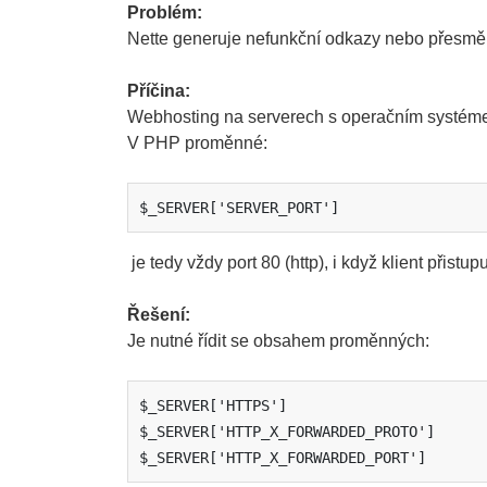
Problém:
Nette generuje nefunkční odkazy nebo přesměro
Příčina:
Webhosting na serverech s operačním systémem
V PHP proměnné:
$_SERVER['SERVER_PORT']
je tedy vždy port 80 (http), i když klient přistup
Řešení:
Je nutné řídit se obsahem proměnných:
$_SERVER['HTTPS']

$_SERVER['HTTP_X_FORWARDED_PROTO']

$_SERVER['HTTP_X_FORWARDED_PORT']