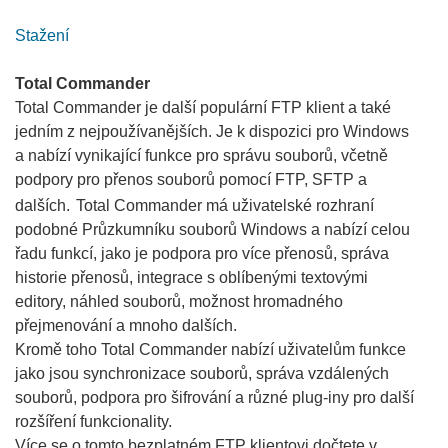
Stažení
Total Commander
Total Commander je další populární FTP klient a také
jedním z nejpoužívanějších. Je k dispozici pro Windows
a nabízí vynikající funkce pro správu souborů, včetně
podpory pro přenos souborů pomocí FTP, SFTP a
dalších.
Total Commander má uživatelské rozhraní
podobné Průzkumníku souborů Windows a nabízí celou
řadu funkcí, jako je podpora pro více přenosů, správa
historie přenosů, integrace s oblíbenými textovými
editory, náhled souborů, možnost hromadného
přejmenování a mnoho dalších.
Kromě toho Total Commander nabízí uživatelům funkce
jako jsou synchronizace souborů, správa vzdálených
souborů, podpora pro šifrování a různé plug-iny pro další
rozšíření funkcionality.
Více se o tomto bezplatném FTP klientovi dočtete v