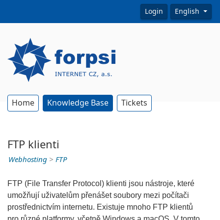
Login
English
Home
Knowledge Base
Tickets
FTP klienti
Webhosting
>
FTP
FTP (File Transfer Protocol) klienti jsou nástroje, které
umožňují uživatelům přenášet soubory mezi počítači
prostřednictvím internetu. Existuje mnoho FTP klientů
pro různé platformy, včetně Windows a macOS. V tomto