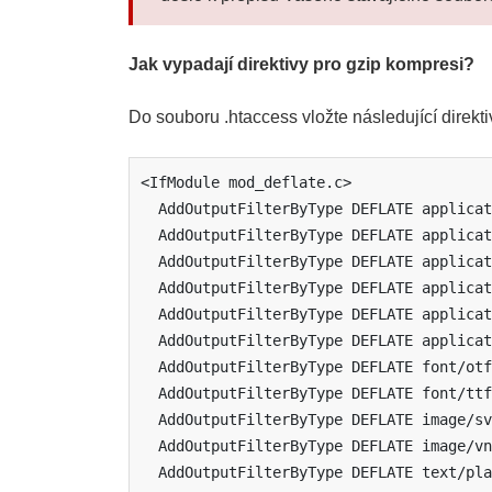
Jak vypadají direktivy pro gzip kompresi?
Do souboru .htaccess vložte následující direktiv
<IfModule mod_deflate.c>

  AddOutputFilterByType DEFLATE application/javascript

  AddOutputFilterByType DEFLATE application/json

  AddOutputFilterByType DEFLATE application/vnd.ms-fontobject

  AddOutputFilterByType DEFLATE application/xhtml+xml

  AddOutputFilterByType DEFLATE application/xml

  AddOutputFilterByType DEFLATE application/font-sfnt

  AddOutputFilterByType DEFLATE font/otf

  AddOutputFilterByType DEFLATE font/ttf

  AddOutputFilterByType DEFLATE image/svg+xml

  AddOutputFilterByType DEFLATE image/vnd.microsoft.icon

  AddOutputFilterByType DEFLATE text/plain
