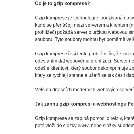
Co je to gzip komprese?
Gzip komprese je technologie, používaná na we
které se přenášejí mezi serverem a klientem (
prohlížeč) požádá server o určitou webovou s
souboru. Tyto soubory mohou být poměrně velk
Gzip komprese řeší tento problém tím, že zme
odesláním dat webovému prohlížeči. Server nej
odešle klientovi, který soubor dekomprimuje z
který se rychleji stáhne a ušetří se tak čas i da
Většina dnešních moderních webových serverů 
Jak zapnu gzip kompresi u webhostingu Fo
Gzip komprese se zapíná pomocí direktiv, které
poté vloží do složky
www
, nebo složky subdom