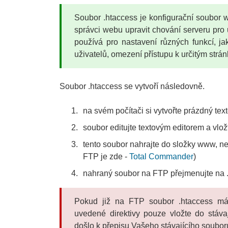
Soubor .htaccess je konfigurační soubor
správci webu upravit chování serveru pro 
používá pro nastavení různých funkcí, j
uživatelů, omezení přístupu k určitým str
Soubor .htaccess se vytvoří následovně.
na svém počítači si vytvořte prázdný tex
soubor editujte textovým editorem a vložt
tento soubor nahrajte do složky www, n
FTP je zde -
Total Commander
)
nahraný soubor na FTP přejmenujte na 
Pokud již na FTP soubor .htaccess máte
uvedené direktivy pouze vložte do stáv
došlo k přepisu Vašeho stávajícího soubor