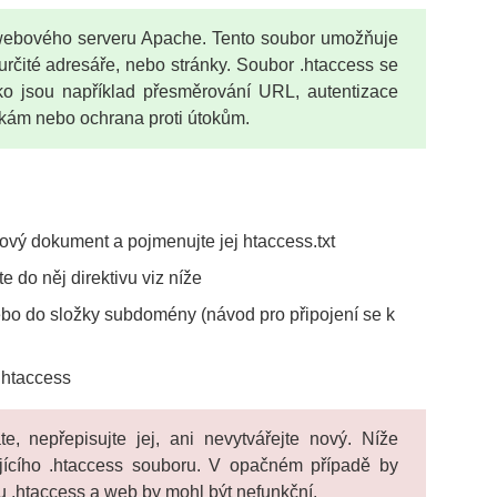
 webového serveru Apache. Tento soubor umožňuje
určité adresáře, nebo stránky. Soubor .htaccess se
ako jsou například přesměrování URL, autentizace
ánkám nebo ochrana proti útokům.
tový dokument a pojmenujte jej htaccess.txt
e do něj direktivu viz níže
ebo do složky subdomény (návod pro připojení se k
.htaccess
, nepřepisujte jej, ani nevytvářejte nový. Níže
ajícího .htaccess souboru. V opačném případě by
u .htaccess a web by mohl být nefunkční.