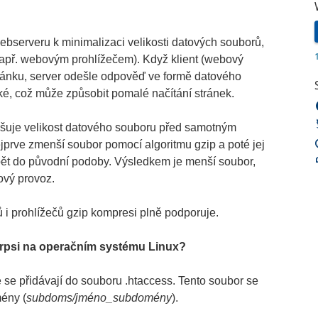
bserveru k minimalizaci velikosti datových souborů,
např. webovým prohlížečem). Když klient (webový
tránku, server odešle odpověď ve formě datového
é, což může způsobit pomalé načítání stránek.
nšuje velikost datového souboru před samotným
prve zmenší soubor pomocí algoritmu gzip a poté jej
pět do původní podoby. Výsledkem je menší soubor,
tový provoz.
i prohlížečů gzip kompresi plně podporuje.
rpsi na operačním systému Linux?
 se přidávají do souboru .htaccess. Tento soubor se
ény (
subdoms/jméno_subdomény
).