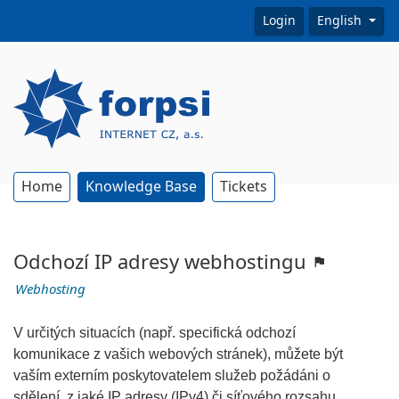
Login
English
Home
Knowledge Base
Tickets
Odchozí IP adresy webhostingu
Webhosting
V určitých situacích (např. specifická odchozí
komunikace z vašich webových stránek), můžete být
vaším externím poskytovatelem služeb požádáni o
sdělení, z jaké IP adresy (IPv4) či síťového rozsahu