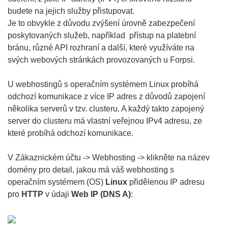
budete na jejich služby přistupovat.
Je to obvykle z důvodu zvýšení úrovně zabezpečení
poskytovaných služeb, například přístup na platební
bránu, různé API rozhraní a další, které využíváte na
svých webových stránkách provozovaných u Forpsi.
U webhostingů s operačním systémem Linux probíhá
odchozí komunikace z více IP adres z důvodů zapojení
několika serverů v tzv. clusteru. A každý takto zapojený
server do clusteru má vlastní veřejnou IPv4 adresu, ze
které probíhá odchozí komunikace.
V Zákaznickém účtu -> Webhosting -> klikněte na název
domény pro detail, jakou má váš webhosting s
operačním systémem (OS)
Linux
přidělenou IP adresu
pro
HTTP
v údaji
Web IP (DNS A)
: