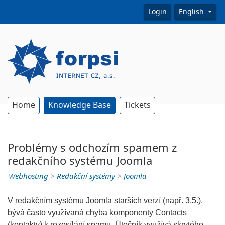
Login
English
Home
Knowledge Base
Tickets
Problémy s odchozím spamem z
redakčního systému Joomla
Webhosting
>
Redakční systémy
>
Joomla
V redakčním systému Joomla starších verzí (např. 3.5.),
bývá často využívaná chyba komponenty Contacts
(kontakty) k rozesílání spamu. Útočník využívá skrytého