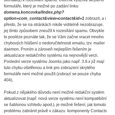
formuláře, který je možné po zadání linku
domena.koncovka//index.php?
option=com_contact&view=contact&id=1
zobrazit, a i
přesto, že se na stránkách nikde viditelně nezobrazuje,
jej tímto způsobem zneužít k rozesílání spamu. Obvykle
to posléze poznáte tak, že se Vám začne vracet mnoho
chybových hlášení o nedoručitelnosti emailu, tzv. mailer
daemon. Prvním a zároveň nejlepším řešením je
aktualizace redakčního systému na nejnovější verzi.
Poslední verze systému Joomla jako např. 3.9.x již mají
tuto chybu ošetřenou a link pro zobrazení skrytého
formuláře není možné použít (zobrazí se pouze chyba
404).
Pokud z nějakého důvodu není možné redakční systém
aktualizovat (např. nová verze systému není kompatibilní
se šablonou vzhledu apod.), je možné řešení, jak tomuto
problému zabránit právě v zákazu komponenty Contacts