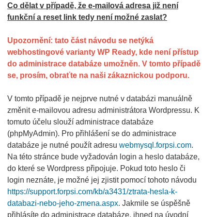
Co dělat v případě, že e-mailová adresa již není
funkční a reset link tedy není možné zaslat?
Upozornění: tato část návodu se netýká
webhostingové varianty WP Ready, kde není přístup
do administrace databáze umožněn. V tomto případě
se, prosím, obraťte na naši zákaznickou podporu.
V tomto případě je nejprve nutné v databázi manuálně
změnit e-mailovou adresu administrátora Wordpressu. K
tomuto účelu slouží administrace databáze
(phpMyAdmin). Pro přihlášení se do administrace
databáze je nutné použít adresu
webmysql.forpsi.com
.
Na této stránce bude vyžadován login a heslo databáze,
do které se Wordpress připojuje. Pokud toto heslo či
login neznáte, je možné jej zjistit pomocí tohoto návodu
https://support.forpsi.com/kb/a3431/ztrata-hesla-k-
databazi-nebo-jeho-zmena.aspx
. Jakmile se úspěšně
přihlásíte do administrace databáze, ihned na úvodní