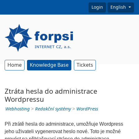
Login
English
Home
Knowledge Base
Tickets
Ztráta hesla do administrace
Wordpressu
Webhosting
>
Redakční systémy
>
WordPress
Při ztrátě hesla do administrace, umožňuje Wordpress
jeho uživateli vygenerovat heslo nové. Toto je možné
provést na přihlašovací stránce do administrace