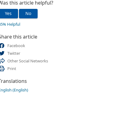
Was this article helpful?
Yes
No
45% Helpful
Share this article
Facebook
Twitter
Other Social Networks
Print
Translations
English (English)