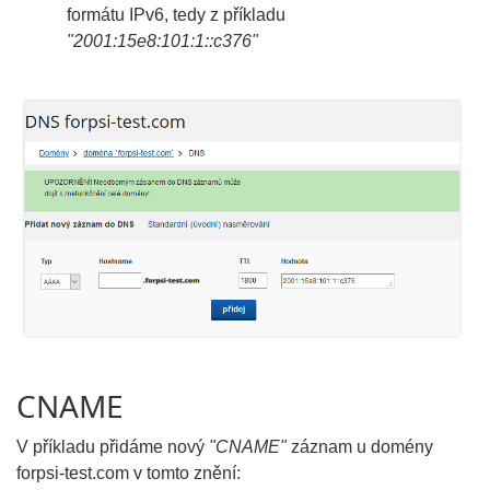
formátu IPv6, tedy z příkladu
"2001:15e8:101:1::c376"
CNAME
V příkladu přidáme nový
"CNAME"
záznam u domény
forpsi-test.com v tomto znění: