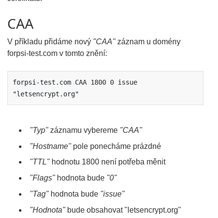
CAA
V příkladu přidáme nový
"CAA"
záznam u domény
forpsi-test.com v tomto znění:
forpsi-test.com CAA 1800 0 issue 
"letsencrypt.org"
"Typ"
záznamu vybereme
"CAA"
"Hostname"
pole ponecháme prázdné
"TTL"
hodnotu 1800 není potřeba měnit
"Flags"
hodnota bude
"0"
"Tag"
hodnota bude
"issue"
"Hodnota"
bude obsahovat "letsencrypt.org"