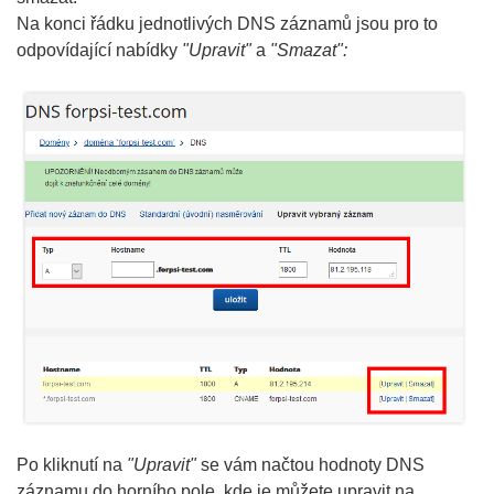
Na konci řádku jednotlivých DNS záznamů jsou pro to
odpovídající nabídky
"Upravit"
a
"Smazat":
Po kliknutí na
"Upravit"
se vám načtou hodnoty DNS
záznamu do horního pole, kde je můžete upravit na