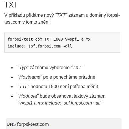
TXT
V příkladu přidáme nový
"TXT"
záznam u domény forpsi-
test.com v tomto znění:
forpsi-test.com TXT 1800 v=spf1 a mx 
include:_spf.forpsi.com ~all
"Typ"
záznamu vybereme
"TXT"
"Hostname"
pole ponecháme prázdné
"TTL"
hodnotu 1800 není potřeba měnit
"Hodnota"
bude obsahovat textový záznam
"v=spf1 a mx include:_spf.forpsi.com ~all"