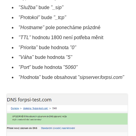
"Služba"
bude
"_sip"
"Protokol"
bude
"_tcp"
"Hostname"
pole ponecháme prázdné
"TTL"
hodnotu 1800 není potřeba měnit
"Priorita"
bude hodnota
"0"
"Váha"
bude hodnota
"5"
"Port"
bude hodnota
"5060"
"Hodnota"
bude obsahovat
"sipserver.forpsi.com"