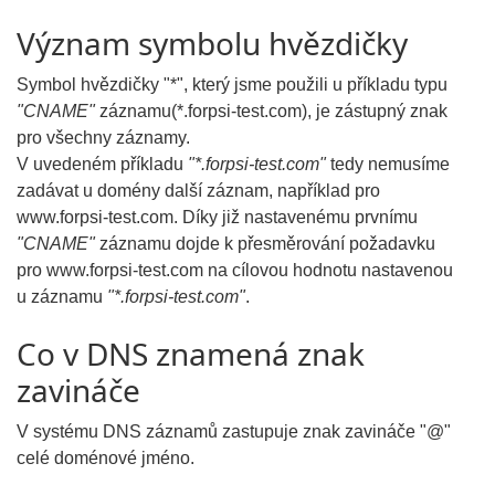
Význam symbolu hvězdičky
Symbol hvězdičky "*", který jsme použili u příkladu typu
"CNAME"
záznamu(*.forpsi-test.com), je zástupný znak
pro všechny záznamy.
V uvedeném příkladu
"*.forpsi-test.com"
tedy nemusíme
zadávat u domény další záznam, například pro
www.forpsi-test.com. Díky již nastavenému prvnímu
"CNAME"
záznamu dojde k přesměrování požadavku
pro www.forpsi-test.com na cílovou hodnotu nastavenou
u záznamu
"*.forpsi-test.com"
.
Co v DNS znamená znak
zavináče
V systému DNS záznamů zastupuje znak zavináče "@"
celé doménové jméno.