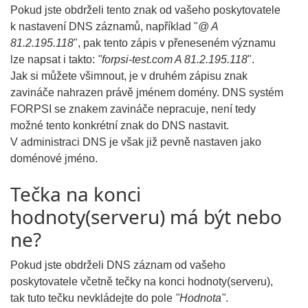
Pokud jste obdrželi tento znak od vašeho poskytovatele
k nastavení DNS záznamů, například "
@ A
81.2.195.118
", pak tento zápis v přeneseném významu
lze napsat i takto:
"forpsi-test.com A 81.2.195.118
".
Jak si můžete všimnout, je v druhém zápisu znak
zavináče nahrazen právě jménem domény. DNS systém
FORPSI se znakem zavináče nepracuje, není tedy
možné tento konkrétní znak do DNS nastavit.
V administraci DNS je však již pevně nastaven jako
doménové jméno.
Tečka na konci
hodnoty(serveru) má být nebo
ne?
Pokud jste obdrželi DNS záznam od vašeho
poskytovatele včetně tečky na konci hodnoty(serveru),
tak tuto tečku nevkládejte do pole
"Hodnota"
.