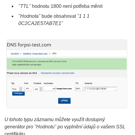
"TTL"
hodnotu 1800 není potřeba měnit
"Hodnota"
bude obsahovat
"1 1 1
0C2CA2E57AB7E1"
U tohoto typu záznamu můžete využít dostupný
generátor pro "Hodnotu" po vyplnění údajů o vašem SSL
certifikátu.