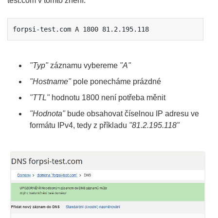
test.com v tomto znění:
forpsi-test.com A 1800 81.2.195.118
"Typ"
záznamu vybereme
"A"
"Hostname"
pole ponecháme prázdné
"TTL"
hodnotu 1800 není potřeba měnit
"Hodnota"
bude obsahovat číselnou IP adresu ve
formátu IPv4, tedy z příkladu
"81.2.195.118"