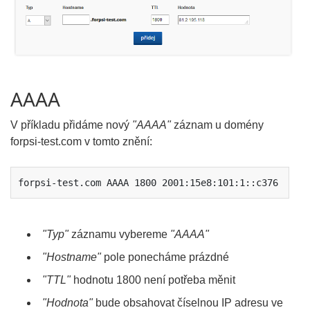
AAAA
V příkladu přidáme nový
"AAAA"
záznam u domény
forpsi-test.com v tomto znění:
forpsi-test.com AAAA 1800 2001:15e8:101:1::c376
"Typ"
záznamu vybereme
"AAAA"
"Hostname"
pole ponecháme prázdné
"TTL"
hodnotu 1800 není potřeba měnit
"Hodnota"
bude obsahovat číselnou IP adresu ve