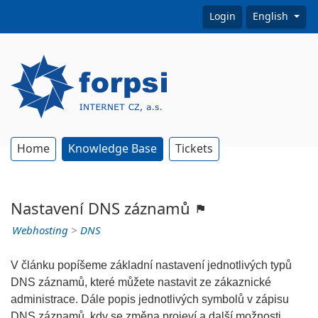
Login
English
Home
Knowledge Base
Tickets
Nastavení DNS záznamů
Webhosting
>
DNS
V článku popíšeme základní nastavení jednotlivých typů
DNS záznamů, které můžete nastavit ze zákaznické
administrace. Dále popis jednotlivých symbolů v zápisu
DNS záznamů, kdy se změna projeví a další možnosti.