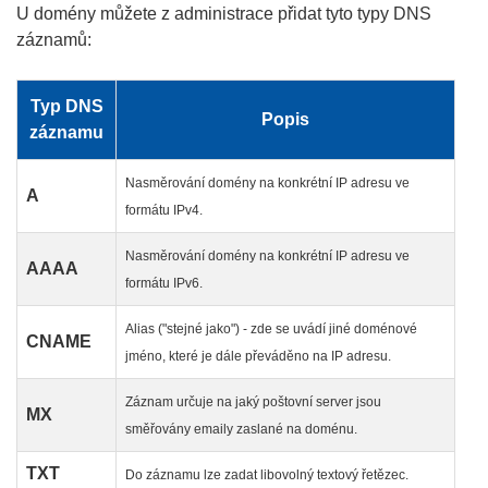
U domény můžete z administrace přidat tyto typy DNS
záznamů:
Typ DNS
Popis
záznamu
Nasměrování domény na konkrétní IP adresu ve
A
formátu IPv4.
Nasměrování domény na konkrétní IP adresu ve
AAAA
formátu IPv6.
Alias ("stejné jako") - zde se uvádí jiné doménové
CNAME
jméno, které je dále převáděno na IP adresu.
Záznam určuje na jaký poštovní server jsou
MX
směřovány emaily zaslané na doménu.
TXT
Do záznamu lze zadat libovolný textový řetězec.