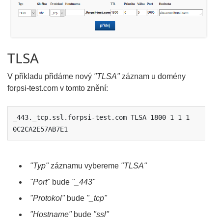
TLSA
V příkladu přidáme nový
"TLSA"
záznam u domény
forpsi-test.com v tomto znění:
_443._tcp.ssl.forpsi-test.com TLSA 1800 1 1 1 
0C2CA2E57AB7E1
"Typ"
záznamu vybereme
"TLSA"
"Port"
bude
"_443"
"Protokol"
bude
"_tcp"
"Hostname"
bude
"ssl"