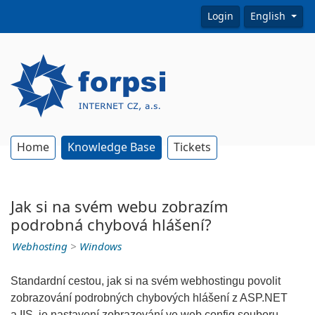
Login
English
Home
Knowledge Base
Tickets
Jak si na svém webu zobrazím
podrobná chybová hlášení?
Webhosting
>
Windows
Standardní cestou, jak si na svém webhostingu povolit
zobrazování podrobných chybových hlášení z ASP.NET
a IIS, je nastavení zobrazování ve web.config souboru.