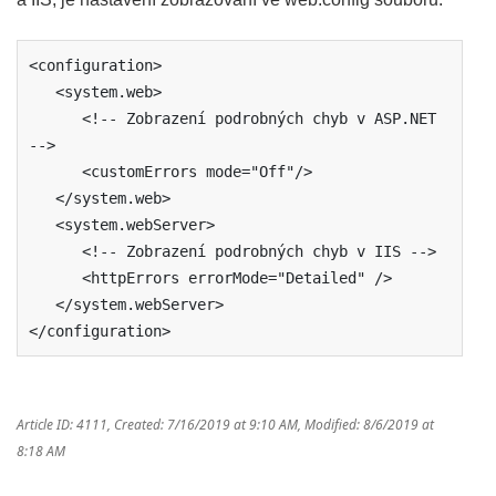
<configuration>  

   <system.web>

      <!-- Zobrazení podrobných chyb v ASP.NET 
-->

      <customErrors mode="Off"/>

   </system.web>

   <system.webServer>

      <!-- Zobrazení podrobných chyb v IIS -->

      <httpErrors errorMode="Detailed" />

   </system.webServer>

</configuration>
Article ID: 4111
,
Created: 7/16/2019 at 9:10 AM
,
Modified: 8/6/2019 at
8:18 AM