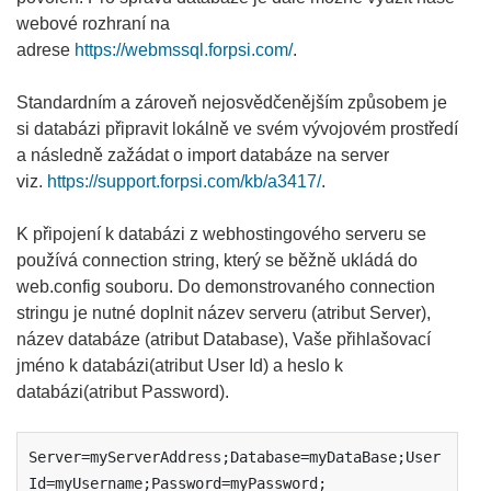
webové rozhraní na
adrese
https://webmssql.forpsi.com/
.
Standardním a zároveň nejosvědčenějším způsobem je
si databázi připravit lokálně ve svém vývojovém prostředí
a následně zažádat o import databáze na server
viz.
https://support.forpsi.com/kb/a3417/
.
K připojení k databázi z webhostingového serveru se
používá connection string, který se běžně ukládá do
web.config souboru. Do demonstrovaného connection
stringu je nutné doplnit název serveru (atribut Server),
název databáze (atribut Database), Vaše přihlašovací
jméno k databázi(atribut User Id) a heslo k
databázi(atribut Password).
Server=myServerAddress;Database=myDataBase;User 
Id=myUsername;Password=myPassword;