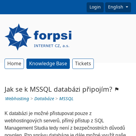
Login
English
Home
Knowledge Base
Tickets
Jak se k MSSQL databázi připojím?
Webhosting
>
Databáze
>
MSSQL
K databázi je možné přistupovat pouze z
webhostingových serverů, přímý přístup z SQL
Management Studia tedy není z bezpečnostních důvodů
povolen. Pro správu databáze je dále možné využít naše