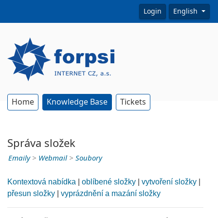
Login
English
Home
Knowledge Base
Tickets
Správa složek
Emaily
>
Webmail
>
Soubory
Kontextová nabídka
|
oblíbené složky
|
vytvoření složky
|
přesun složky
|
vyprázdnění a mazání složky