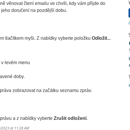
ě věnovat čtení emailu ve chvíli, kdy vám přijde do
t jeho doručení na pozdější dobu.
ým tlačítkem myši. Z nabídky vyberte položku
Odložit...
v levém menu
stavené doby.
 zpráva zobrazovat na začátku seznamu zpráv.
zprávu a z nabídky vyberte
Zrušit odložení
.
6/2023 at 11:28 AM