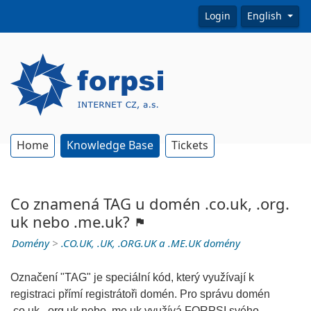
Login
English
Home
Knowledge Base
Tickets
Co znamená TAG u domén .co.uk, .org.
uk nebo .me.uk?
Domény
>
.CO.UK, .UK, .ORG.UK a .ME.UK domény
Označení "TAG" je speciální kód, který využívají k
registraci přímí registrátoři domén. Pro správu domén
.co.uk, .org.uk nebo .me.uk využívá FORPSI svého