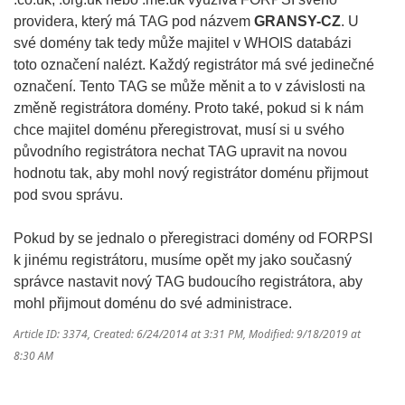
providera, který má TAG pod názvem
GRANSY-CZ
. U
své domény tak tedy může majitel v WHOIS databázi
toto označení nalézt. Každý registrátor má své jedinečné
označení. Tento TAG se může měnit a to v závislosti na
změně registrátora domény. Proto také, pokud si k nám
chce majitel doménu přeregistrovat, musí si u svého
původního registrátora nechat TAG upravit na novou
hodnotu tak, aby mohl nový registrátor doménu přijmout
pod svou správu.
Pokud by se jednalo o přeregistraci domény od FORPSI
k jinému registrátoru, musíme opět my jako současný
správce nastavit nový TAG budoucího registrátora, aby
mohl přijmout doménu do své administrace.
Article ID: 3374
,
Created: 6/24/2014 at 3:31 PM
,
Modified: 9/18/2019 at
8:30 AM