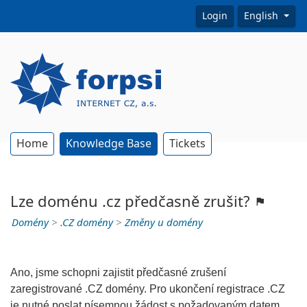
Login
English
Home
Knowledge Base
Tickets
Lze doménu .cz předčasně zrušit?
Domény
>
.CZ domény
>
Změny u domény
Ano, jsme schopni zajistit předčasné zrušení
zaregistrované .CZ domény. Pro ukončení registrace .CZ
je nutné poslat písemnou žádost s požadovaným datem