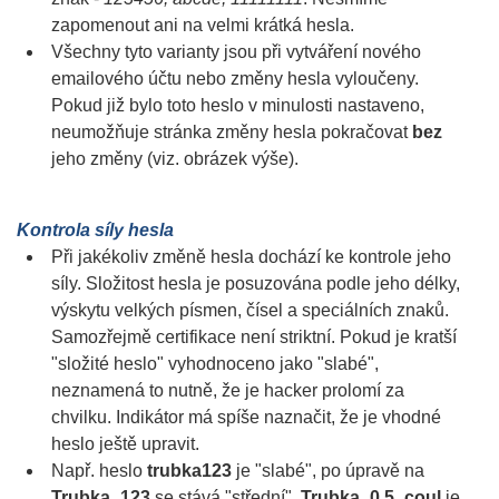
zapomenout ani na velmi krátká hesla.
Všechny tyto varianty jsou při vytváření nového
emailového účtu nebo změny hesla vyloučeny.
Pokud již bylo toto heslo v minulosti nastaveno,
neumožňuje stránka změny hesla pokračovat
bez
jeho změny (viz. obrázek výše).
Kontrola síly hesla
Při jakékoliv změně hesla dochází ke kontrole jeho
síly. Složitost hesla je posuzována podle jeho délky,
výskytu velkých písmen, čísel a speciálních znaků.
Samozřejmě certifikace není striktní. Pokud je kratší
"složité heslo" vyhodnoceno jako "slabé",
neznamená to nutně, že je hacker prolomí za
chvilku. Indikátor má spíše naznačit, že je vhodné
heslo ještě upravit.
Např. heslo
trubka123
je "slabé", po úpravě na
Trubka_123
se stává "střední".
Trubka_0,5_coul
je