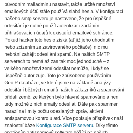
původním mailadminu nastavit, takže určité množství
emailových účtů stále používá slabá hesla. V konfiguraci
našeho smtp serveru je nastaveno, že pro úspěšné
odesílání je nutné použít autentizaci zadáním
přihlašovacích údajů k existující emailové schránce.
Pokud hacker toto heslo získá (ať již jeho uhodnutím
nebo zcizením ze zavirovaného počítače), nic mu
nebrání zahájit odesílání spamů. Na našich SMTP
serverech to nemá až zas tak moc jednoduché – z
velkého množství zemí odesílat nemůže, i když se
úspěšně autorizuje. Toto je způsobeno používáním
GeoIP databáze, ve které jsme na základě analýzy
odesílání běžných emailů našich zákazníků a spamování
přidali země, ze kterých bylo hlavně spamováno a není
tedy možné z nich emaily odesílat. Dále pak spammer
narazí na limity počtu odeslaných zpráv, aktivní
antispamovou kontrolu atd. Více popisuje příspěvek naší
znalostní báze
Konfigurace SMTP serveru
. Díky těmto
opatřením antispamový software běžící na našich