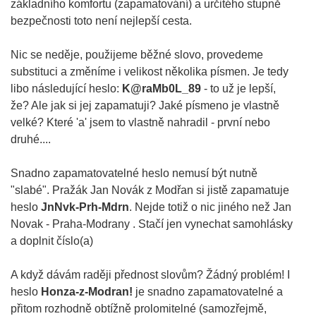
základního komfortu (zapamatování) a určitého stupně
bezpečnosti toto není nejlepší cesta.
Nic se neděje, použijeme běžné slovo, provedeme
substituci a změníme i velikost několika písmen. Je tedy
libo následující heslo:
K@raMb0L_89
- to už je lepší,
že? Ale jak si jej zapamatuji? Jaké písmeno je vlastně
velké? Které 'a' jsem to vlastně nahradil - první nebo
druhé....
Snadno zapamatovatelné heslo nemusí být nutně
"slabé". Pražák Jan Novák z Modřan si jistě zapamatuje
heslo
JnNvk-Prh-Mdrn
. Nejde totiž o nic jiného než Jan
Novak - Praha-Modrany . Stačí jen vynechat samohlásky
a doplnit číslo(a)
A když dávám raději přednost slovům? Žádný problém! I
heslo
Honza-z-Modran!
je snadno zapamatovatelné a
přitom rozhodně obtížně prolomitelné (samozřejmě,