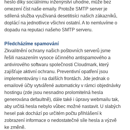
heslo díky sociálnímu inženýrství uhodne, může bez
omezení číst naše emaily. Protože SMTP server je
sdílená služba využívaná desetitisíci našich zákazníků,
doplácí na jednotlivce všichni ostatní. A to nemluvíme o
dopadu na reputaci našeho SMTP serveru.
Předcházíme spamování
Zkvalitnění ochrany našich poštovních serverů jsme
řešili nasazením vysoce účinného antispamového a
antivirového softwaru společnosti Cloudmark, který
zajišťuje aktivní ochranu. Preventivní opatření jsou
implementovány i na dalších frontách. Jde jednak o
emailové účty vytvářené automaticky v rámci objednávky
hostingu (zde jsou nesnadno prolomitelná hesla
generována defaultně), dále také i úpravy webmailu tak,
aby určitá hesla nebylo vůbec možné nastavit. U slabých
hesel pak dochází po určitém počtu přihlášení k
zobrazení informace o nedostatečné síle hesla a výzvě
ke změně.