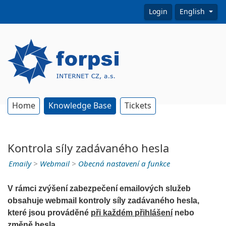
Login
English
Home
Knowledge Base
Tickets
Kontrola síly zadávaného hesla
Emaily
>
Webmail
>
Obecná nastavení a funkce
V rámci zvýšení zabezpečení emailových služeb
obsahuje webmail kontroly síly zadávaného hesla,
které jsou prováděné
při každém přihlášení
nebo
změně hesla.