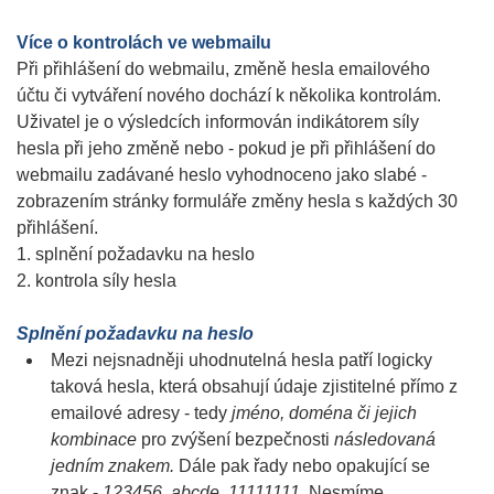
Více o kontrolách ve webmailu
Při přihlášení do webmailu, změně hesla emailového
účtu či vytváření nového dochází k několika kontrolám.
Uživatel je o výsledcích informován indikátorem síly
hesla při jeho změně nebo - pokud je při přihlášení do
webmailu zadávané heslo vyhodnoceno jako slabé -
zobrazením stránky formuláře změny hesla s každých 30
přihlášení.
1. splnění požadavku na heslo
2. kontrola síly hesla
Splnění požadavku na heslo
Mezi nejsnadněji uhodnutelná hesla patří logicky
taková hesla, která obsahují údaje zjistitelné přímo z
emailové adresy - tedy
jméno, doména
či jejich
kombinace
pro zvýšení bezpečnosti
následovaná
jedním znakem.
Dále pak řady nebo opakující se
znak -
123456, abcde, 11111111
. Nesmíme