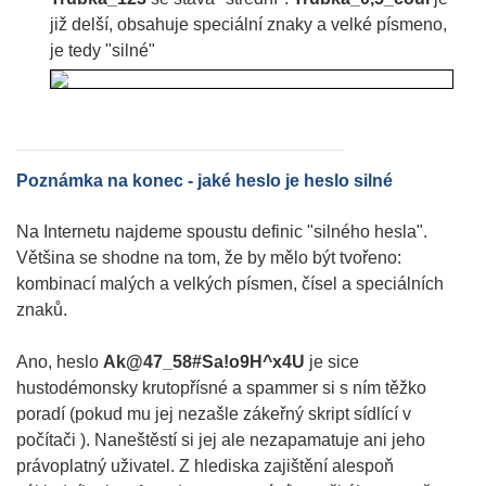
již delší, obsahuje speciální znaky a velké písmeno,
je tedy "silné"
Poznámka na konec - jaké heslo je heslo silné
Na Internetu najdeme spoustu definic "silného hesla".
Většina se shodne na tom, že by mělo být tvořeno:
kombinací malých a velkých písmen, čísel a speciálních
znaků.
Ano, heslo
Ak@47_58#Sa!o9H^x4U
je sice
hustodémonsky krutopřísné a spammer si s ním těžko
poradí (pokud mu jej nezašle zákeřný skript sídlící v
počítači ). Naneštěstí si jej ale nezapamatuje ani jeho
právoplatný uživatel. Z hlediska zajištění alespoň