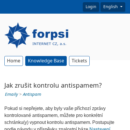
Login
English
Home
Knowledge Base
Tickets
Jak zrušit kontrolu antispamem?
Emaily
>
Antispam
Pokud si nepřejete, aby byly vaše příchozí zprávy
kontrolované antispamem, můžete pro konkrétní
schránku(y) vypnout kontrolu antispamem. Postupujte
podle návodu v příspěvku znalostní báze
Nastavení