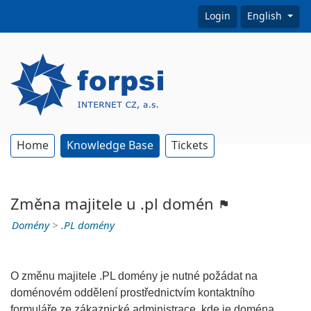
Login
English
Home
Knowledge Base
Tickets
Změna majitele u .pl domén
Domény
>
.PL domény
O změnu majitele .PL domény je nutné požádat na
doménovém oddělení prostřednictvím kontaktního
formuláře ze zákaznické administrace, kde je doména