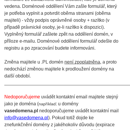
vedena. Doménové oddělení Vám zašle formulář, který
je potřeba vyplnit a potvrdit oběma stranami (oběma
majiteli) - vždy podpis oprávněné osoby + razítko (v
případě právnické osoby, je-li razítko k dispozici).
Vyplněný formulář zašlete zpět na oddělení domén, v
příloze e-mailu. Doménové oddělení formulář odešle do
registru a po zpracování budete informováni.
Změna majitele u .PL domén
není zpoplatněna
, a proto
nedochází změnou majitele k prodloužení domény na
další období.
________________________________________________
Nedoporučujeme
uvádět kontaktní email majitele stejný
jako je doména (
: u domény
například
vasedomena.pl
nedoporučujeme uvádět kontaktní mail
info@vasedomena.pl
). Pokud totiž dojde ke
znefunkčnění domény z jakéhokoliv důvodu (expirace