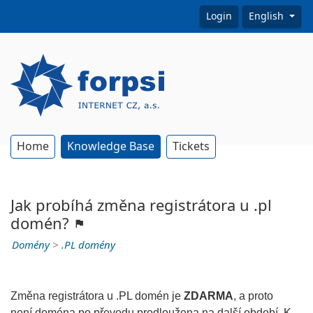
Login
English
Home
Knowledge Base
Tickets
Jak probíhá změna registrátora u .pl
domén?
Domény
>
.PL domény
Změna registrátora u .PL domén je
ZDARMA
, a proto
není doména po převodu prodloužena na další období. K