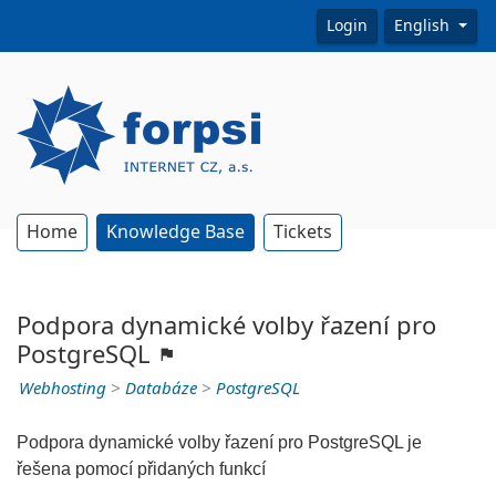
Login
English
Home
Knowledge Base
Tickets
Podpora dynamické volby řazení pro
PostgreSQL
Webhosting
>
Databáze
>
PostgreSQL
Podpora dynamické volby řazení pro PostgreSQL je
řešena pomocí přidaných funkcí