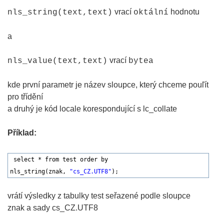
vrací
hodnotu
nls_string(text,text)
oktální
a
vrací
nls_value(text,text)
bytea
kde první parametr je název sloupce, který chceme pouľít
pro třídění
a druhý je kód locale korespondující s lc_collate
Příklad:
select * from test order by
nls_string(znak,
"cs_CZ.UTF8"
);
vrátí výsledky z tabulky test seřazené podle sloupce
znak a sady cs_CZ.UTF8