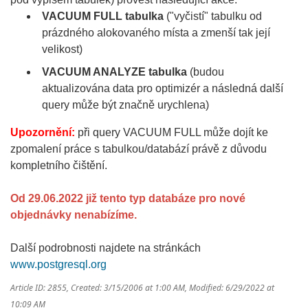
VACUUM FULL tabulka
("vyčistí" tabulku od
prázdného alokovaného místa a zmenší tak její
velikost)
VACUUM ANALYZE tabulka
(budou
aktualizována data pro optimizér a následná další
query může být značně urychlena)
Upozornění:
při query VACUUM FULL může dojít ke
zpomalení práce s tabulkou/databází právě z důvodu
kompletního čištění.
Od 29.06.2022 již tento typ databáze pro nové
objednávky nenabíz
íme.
Další podrobnosti najdete na stránkách
www.postgresql.org
Article ID: 2855
,
Created: 3/15/2006 at 1:00 AM
,
Modified: 6/29/2022 at
10:09 AM