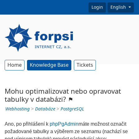
Login
English
Home
Knowledge Base
Tickets
Mohu optimalizovat nebo opravovat
tabulky v databázi?
Webhosting
>
Databáze
>
PostgreSQL
Ano, po přihlášení k
phpPgAdmin
máte možnost označit
požadované tabulky a výběrem ze seznamu (nachází se
pod výpisem tabulek) provést následující akce: