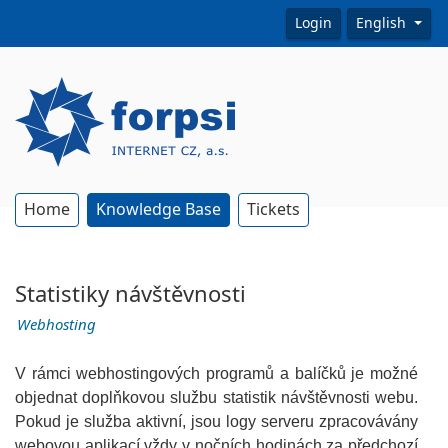
Login
English
Home
Knowledge Base
Tickets
Statistiky návštěvnosti
Webhosting
V rámci webhostingových programů a balíčků je možné
objednat doplňkovou službu statistik návštěvnosti webu.
Pokud je služba aktivní, jsou logy serveru zpracovávány
webovou aplikací vždy v nočních hodinách za předchozí