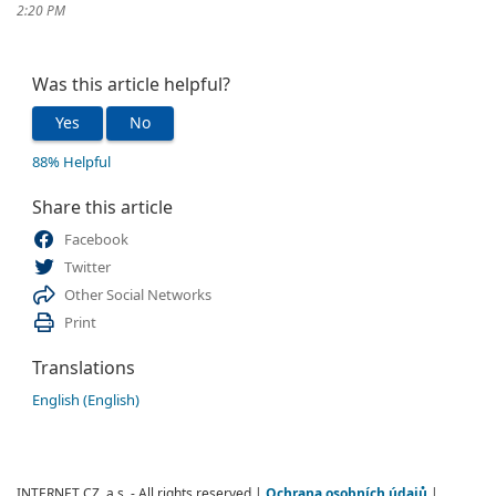
2:20 PM
Was this article helpful?
Yes
No
88% Helpful
Share this article
Facebook
Twitter
Other Social Networks
Print
Translations
English (English)
INTERNET CZ, a.s. - All rights reserved |
Ochrana osobních údajů
|