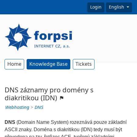
Login
English
Home
Knowledge Base
Tickets
DNS záznamy pro domény s
diakritikou (IDN)
Webhosting
>
DNS
DNS
(Domain Name System) rozeznává pouze základní
ASCII znaky. Doména s diakritikou (IDN) tedy musí být
převedena na tzv. řetězec ACE, tvořený základními