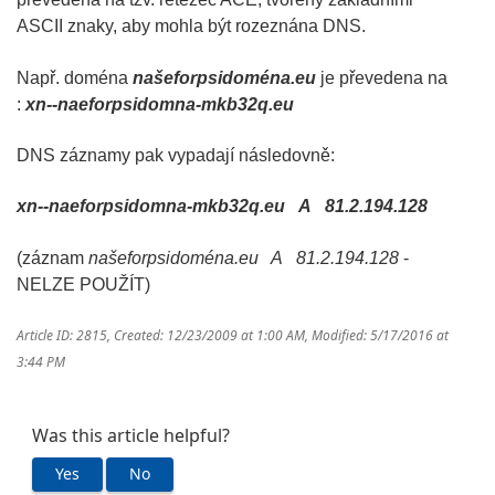
ASCII znaky, aby mohla být rozeznána DNS.
Např. doména
našeforpsidoména.eu
je převedena na
:
xn--naeforpsidomna-mkb32q.eu
DNS záznamy pak vypadají následovně:
xn--naeforpsidomna-mkb32q.eu A 81.2.194.128
(záznam
našeforpsidoména.eu A 81.2.194.128
-
NELZE POUŽÍT)
Article ID: 2815
,
Created: 12/23/2009 at 1:00 AM
,
Modified: 5/17/2016 at
3:44 PM
Was this article helpful?
Yes
No