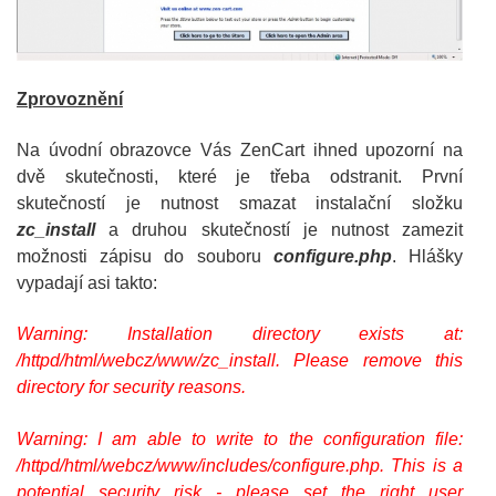
Zprovoznění
Na úvodní obrazovce Vás ZenCart ihned upozorní na
dvě skutečnosti, které je třeba odstranit. První
skutečností je nutnost smazat instalační složku
zc_install
a druhou skutečností je nutnost zamezit
možnosti zápisu do souboru
configure.php
. Hlášky
vypadají asi takto:
Warning: Installation directory exists at:
/httpd/html/webcz/www/zc_install. Please remove this
directory for security reasons.
Warning: I am able to write to the configuration file:
/httpd/html/webcz/www/includes/configure.php. This is a
potential security risk - please set the right user