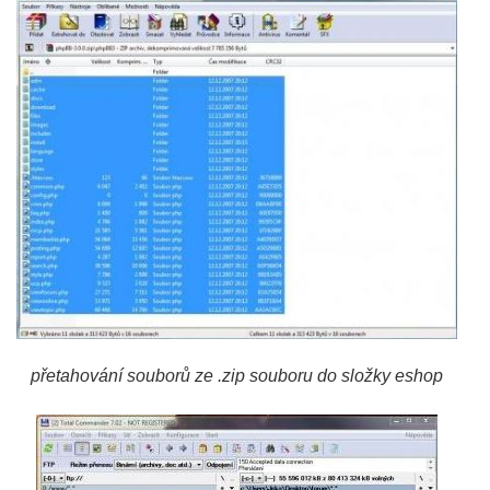
přetahování souborů ze .zip souboru do složky eshop