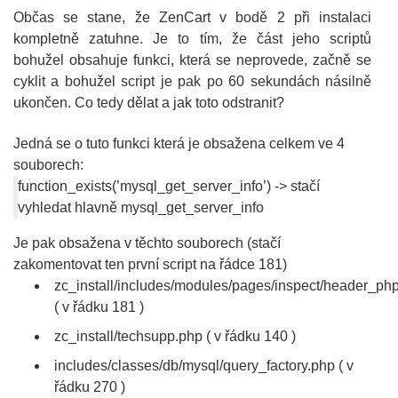
Občas se stane, že ZenCart v bodě 2 při instalaci
kompletně zatuhne. Je to tím, že část jeho scriptů
bohužel obsahuje funkci, která se neprovede, začně se
cyklit a bohužel script je pak po 60 sekundách násilně
ukončen. Co tedy dělat a jak toto odstranit?
Jedná se o tuto funkci která je obsažena celkem ve 4
souborech:
function_exists(’mysql_get_server_info’) -> stačí
vyhledat hlavně mysql_get_server_info
Je pak obsažena v těchto souborech (stačí
zakomentovat ten první script na řádce 181)
zc_install/includes/modules/pages/inspect/header_ph
( v řádku 181 )
zc_install/techsupp.php ( v řádku 140 )
includes/classes/db/mysql/query_factory.php ( v
řádku 270 )