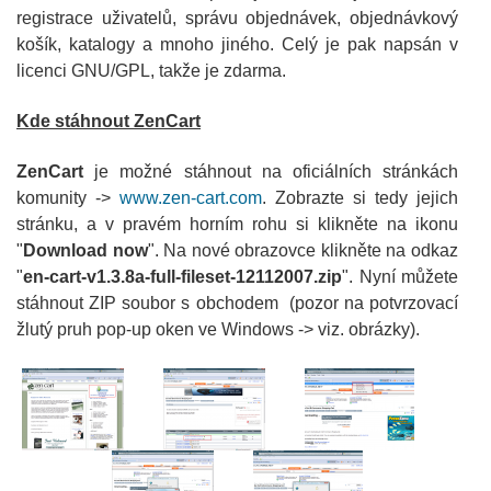
registrace uživatelů, správu objednávek, objednávkový
košík, katalogy a mnoho jiného. Celý je pak napsán v
licenci GNU/GPL, takže je zdarma.
Kde stáhnout ZenCart
ZenCart
je možné stáhnout na oficiálních stránkách
komunity ->
www.zen-cart.com
. Zobrazte si tedy jejich
stránku, a v pravém horním rohu si klikněte na ikonu
"
Download now
". Na nové obrazovce klikněte na odkaz
"
en-cart-v1.3.8a-full-fileset-12112007.zip
". Nyní můžete
stáhnout ZIP soubor s obchodem (pozor na potvrzovací
žlutý pruh pop-up oken ve Windows -> viz. obrázky).