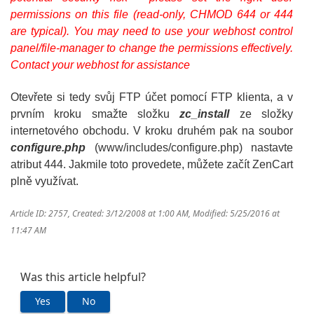
permissions on this file (read-only, CHMOD 644 or 444
are typical). You may need to use your webhost control
panel/file-manager to change the permissions effectively.
Contact your webhost for assistance
Otevřete si tedy svůj FTP účet pomocí FTP klienta, a v
prvním kroku smažte složku
zc_install
ze složky
internetového obchodu. V kroku druhém pak na soubor
configure.php
(www/includes/configure.php) nastavte
atribut 444. Jakmile toto provedete, můžete začít ZenCart
plně využívat.
Article ID: 2757
,
Created: 3/12/2008 at 1:00 AM
,
Modified: 5/25/2016 at
11:47 AM
Was this article helpful?
Yes
No