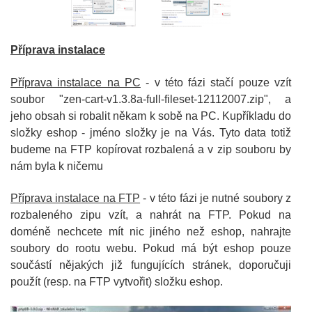
Příprava instalace
Příprava instalace na PC
- v této fázi stačí pouze vzít
soubor "zen-cart-v1.3.8a-full-fileset-12112007.zip", a
jeho obsah si robalit někam k sobě na PC. Kupříkladu do
složky eshop - jméno složky je na Vás. Tyto data totiž
budeme na FTP kopírovat rozbalená a v zip souboru by
nám byla k ničemu
Příprava instalace na FTP
- v této fázi je nutné soubory z
rozbaleného zipu vzít, a nahrát na FTP. Pokud na
doméně nechcete mít nic jiného než eshop, nahrajte
soubory do rootu webu. Pokud má být eshop pouze
součástí nějakých již fungujících stránek, doporučuji
použít (resp. na FTP vytvořit) složku eshop.