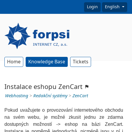
Login
English
Home
Knowledge Base
Tickets
Instalace eshopu ZenCart
Webhosting
>
Redakční systémy
>
ZenCart
Pokud uvažujete o provozování internetového obchodu
na svém webu, je možné zkusit jednu ze zdarma
dostupných možností -> eshop na bázi ZenCart.
Instalace je poměrně jednoduchá, nicméně jsou v ní i