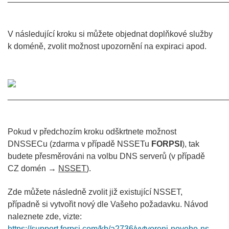
V následující kroku si můžete objednat doplňkové služby
k doméně, zvolit možnost upozornění na expiraci apod.
________________________________________________
Pokud v předchozím kroku odškrtnete možnost
DNSSECu (zdarma v případě NSSETu
FORPSI
), tak
budete přesměrováni na volbu DNS serverů (v případě
CZ domén →
NSSET
).
Zde můžete následně zvolit již existující NSSET,
případně si vytvořit nový dle Vašeho požadavku. Návod
naleznete zde, vizte:
https://support.forpsi.com/kb/a2736/vytvoreni-noveho-ns-