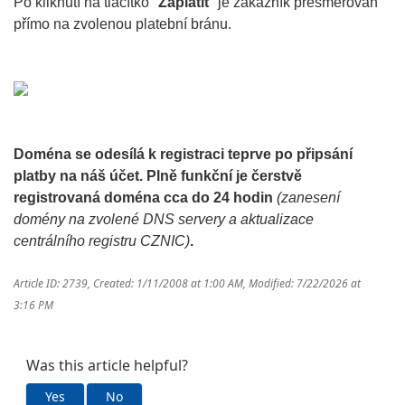
Po kliknutí na tlačítko "
Zaplatit
" je zákazník přesměrován
přímo na zvolenou platební bránu.
Doména se odesílá k registraci teprve po připsání
platby na náš účet. Plně funkční je čerstvě
registrovaná doména cca do 24 hodin
(zanesení
domény na zvolené DNS servery a aktualizace
centrálního registru CZNIC)
.
Article ID: 2739
,
Created: 1/11/2008 at 1:00 AM
,
Modified: 7/22/2026 at
3:16 PM
Was this article helpful?
Yes
No