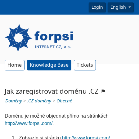
Login
English
Home
Knowledge Base
Tickets
Jak zaregistrovat doménu .CZ
Domény
>
.CZ domény
>
Obecné
Doménu je možné objednat přímo na stránkách
http://www.forpsi.com/
.
Zobrazte si stránku
http://www.forpsi.com/