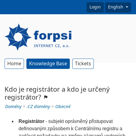
Login
English
Home
Knowledge Base
Tickets
Kdo je registrátor a kdo je určený
registrátor?
Domény
>
.CZ domény
>
Obecné
Registrátor
- subjekt oprávněný přistupovat
definovaným způsobem k Centrálnímu registru a
zadávat požadavky na změny záznamů vedených