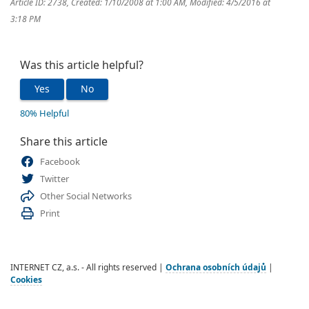
Article ID: 2738
,
Created: 1/10/2008 at 1:00 AM
,
Modified: 4/5/2016 at
3:18 PM
Was this article helpful?
Yes
No
80% Helpful
Share this article
Facebook
Twitter
Other Social Networks
Print
INTERNET CZ, a.s. - All rights reserved |
Ochrana osobních údajů
|
Cookies