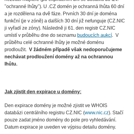
"ochranné lhůty"). U .CZ domén je ochranná lhůta 60 dní
a je rozdělena na dvě fáze. Prvních 30 dní je doména
funkční (je v zóně) a dalších 30 dní již nefunguje (CZ.NIC
ji vyřadí ze zóny). Následně ji 61. den registr CZ.NIC
umístí v průběhu dne do seznamu
budoucích aukcí
. V
průběhu celé ochranné lhůty je možné doménu
prodloužit.
V žádném případě však nedoporučujeme
nechávat prodloužení domény až na ochrannou
lhůtu.
Jak zjistit den expirace u domény:
Den expirace domény je možné zjistit ve WHOIS
databázi centrálního registru CZ.NIC (
www.nic.cz
). Stačí
pouze zadat jméno domény do pole pro vyhledávání.
Datum expirace je uveden ve výpisu detailu domény.