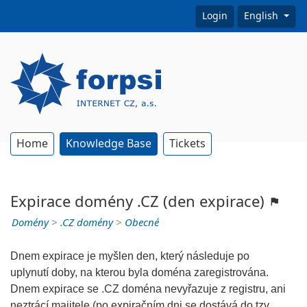
Login
English
Home
Knowledge Base
Tickets
Expirace domény .CZ (den expirace)
Domény
>
.CZ domény
>
Obecné
Dnem expirace je myšlen den, který následuje po
uplynutí doby, na kterou byla doména zaregistrována.
Dnem expirace se .CZ doména nevyřazuje z registru, ani
neztrácí majitele (po expiračním dni se dostává do tzv.