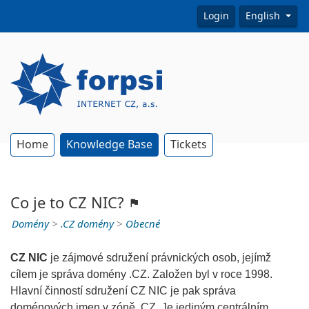
Login
English
Home
Knowledge Base
Tickets
Co je to CZ NIC?
Domény
>
.CZ domény
>
Obecné
CZ NIC
je zájmové sdružení právnických osob, jejímž
cílem je správa domény .CZ. Založen byl v roce 1998.
Hlavní činností sdružení CZ NIC je pak správa
doménových jmen v zóně .CZ. Je jediným centrálním