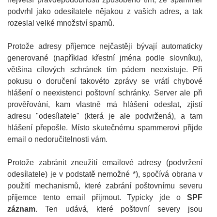
podvrhl jako odesílatele nějakou z vašich adres, a tak
rozeslal velké množství spamů.
Protože adresy příjemce nejčastěji bývají automaticky
generované (například křestní jména podle slovníku),
většina cílových schránek tím pádem neexistuje. Při
pokusu o doručení takovéto zprávy se vrátí chybové
hlášení o neexistenci poštovní schránky. Server ale při
prověřování, kam vlastně má hlášení odeslat, zjistí
adresu "odesílatele" (která je ale podvržená), a tam
hlášení přepošle. Místo skutečnému spammerovi přijde
email o nedoručitelnosti vám.
Protože zabránit zneužití emailové adresy (podvržení
odesílatele) je v podstatě nemožné *), spočívá obrana v
použití mechanismů, které zabrání poštovnímu severu
příjemce tento email přijmout. Typicky jde o
SPF
záznam
. Ten udává, které poštovní severy jsou