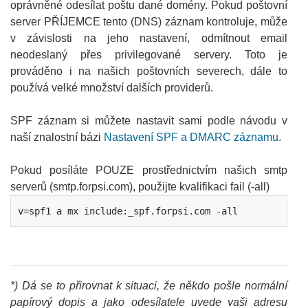
oprávněné odesílat poštu dané domény. Pokud poštovní
server PŘÍJEMCE tento (DNS) záznam kontroluje, může
v závislosti na jeho nastavení, odmítnout email
neodeslaný přes privilegované servery. Toto je
prováděno i na našich poštovních severech, dále to
používá velké množství dalších providerů.
SPF záznam si můžete nastavit sami podle návodu v
naší znalostní bázi
Nastavení SPF a DMARC záznamu
.
Pokud posíláte POUZE prostřednictvím našich smtp
serverů (smtp.forpsi.com), použijte kvalifikaci fail (-all)
v=spf1 a mx include:_spf.forpsi.com -all
*) Dá se to přirovnat k situaci, že někdo pošle normální
papírový dopis a jako odesílatele uvede vaši adresu