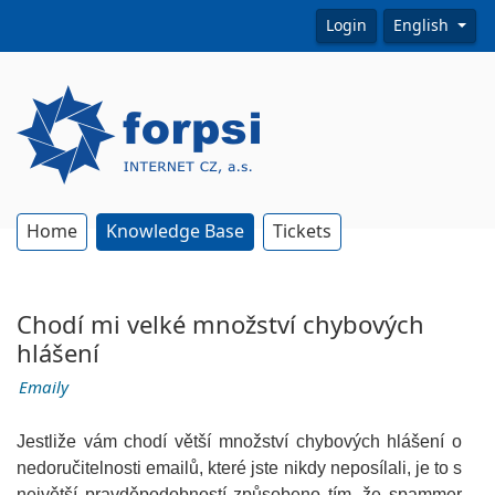
Login
English
Home
Knowledge Base
Tickets
Chodí mi velké množství chybových
hlášení
Emaily
Jestliže vám chodí větší množství chybových hlášení o
nedoručitelnosti emailů, které jste nikdy neposílali, je to s
největší pravděpodobností způsobeno tím, že spammer