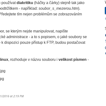
 používat
diakritiku
(háčky a čárky) stejně tak jako
odtržítkem - například:
soubor_s_mezerou.htm
).
 Předejtete tím nejen problémům se zobrazováním
ubor, se kterým nejde manipulovat, napište
cké administrace - a to s popisem, o jaké soubory se
e k dispozici pouze přístup k FTP, budou postačovat
linux
, rozhoduje v názvu souboru i
velikost písmen
-
.jpg
jpg
11/2016 at 2:19 PM