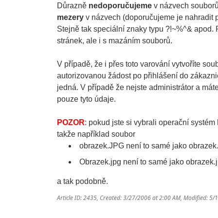
Důrazně
nedoporučujeme
v názvech souborů
mezery
v názvech (doporučujeme je nahradit p
Stejně tak speciální znaky typu ?!~%^& apod.
stránek, ale i s mazáním souborů.
V případě, že i přes toto varování vytvoříte so
autorizovanou žádost po přihlášení do zákazni
jedná. V případě že nejste administrátor a mát
pouze tyto údaje.
POZOR
: pokud jste si vybrali operační systém
takže například soubor
obrazek.JPG není to samé jako obrazek
Obrazek.jpg není to samé jako obrazek.
a tak podobně.
Article ID: 2435
,
Created: 3/27/2006 at 2:00 AM
,
Modified: 5/