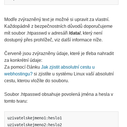
Modře zvýrazněný text je možné si upravit za vlastní.
Každopádně z bezpečnostních důvodů doporučujeme
mít soubor .htpasswd v adresáři
/data/
, který není
dostupný přes prohlížeč, viz další informace níže.
Červeně jsou zvýrazněny údaje, které je třeba nahradit
za konkrétní údaje:
Za pomocí článku
Jak zjistit absolutní cestu u
webhostingu?
si zjistíte u systému Linux vaší absolutní
cestu, kterou vložíte do souboru.
Soubor .htpasswd obsahuje povolená jména a hesla v
tomto tvaru:
uzivatelskejmeno1:heslo1

uzivatelskejmeno2:heslo2