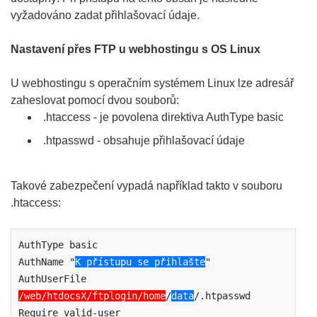
vyžadováno zadat přihlašovací údaje.
Nastavení přes FTP u webhostingu s OS Linux
U webhostingu s operačním systémem Linux lze adresář
zaheslovat pomocí dvou souborů:
.htaccess - je povolena direktiva AuthType basic
.htpasswd - obsahuje přihlašovací údaje
Takové zabezpečení vypadá například takto v souboru
.htaccess:
AuthType basic

AuthName "
K přístupu se přihlašte
"

AuthUserFile 
/web/htdocsX/ftplogin/home
/
data
/.htpasswd

Require valid-user