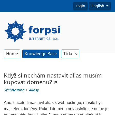
Login
English
Home
Knowledge Base
Tickets
Když si nechám nastavit alias musím
kupovat doménu?
Webhosting
>
Aliasy
Ano, chcete-li nastavit alias k webhostingu, musíte být
majitelem domény. Pokud doménu nevlastníte, je nutné ji
nejprve objednat. Nejlepší bude přímo po přihlášení k