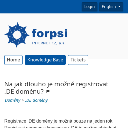
Login
English
Home
Knowledge Base
Tickets
Na jak dlouho je možné registrovat
.DE doménu?
Domény
>
.DE domény
Registrace .DE domény je možná pouze na jeden rok.
Registraci domény s koncovkou .DE je možné objednat