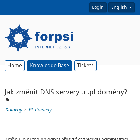
Login
English
Home
Knowledge Base
Tickets
Jak změnit DNS servery u .pl domény?
Domény
>
.PL domény
Změnu je nutno objednat přes zákaznickou administraci,